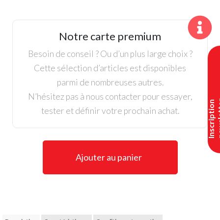
Tapis
de
putting
Notre carte premium
Strok'in
Besoin de conseil ? Ou d’un plus large choix ?
Cette sélection d’articles est disponibles
parmi de nombreuses autres.
N’hésitez pas à nous contacter pour essayer,
I
n
s
c
r
i
p
t
i
o
n
n
e
w
s
l
e
t
t
e
tester et définir votre prochain achat.
Ajouter au panier