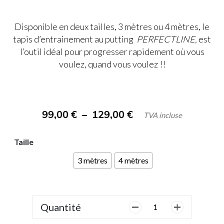
Disponible en deux tailles, 3 mètres ou 4 mètres,
le
tapis d’entrainement au putting
PERFECTLINE,
est
l’outil idéal pour progresser rapidement
où vous
voulez, quand vous voulez !!
Plage
99,00
€
–
129,00
€
TVA incluse
de
Taille
prix :
3 mètres
4 mètres
99,00 €
à
129,00 €
Quantité
quantité
de