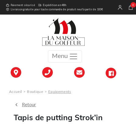
0
Paiement sécurisé
Expédition en 48h
Livraison gratuite pour toute commande de produit neuf à partir de 100€
Menu
Accueil
>
Boutique
>
Equipements
Retour
Tapis de putting Strok’in