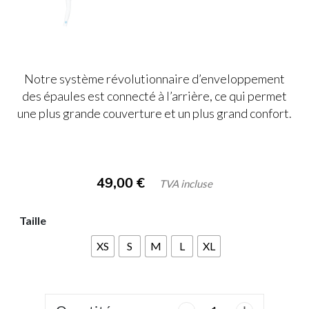
Notre système révolutionnaire d’enveloppement
des épaules est connecté à l’arrière, ce qui permet
une plus grande couverture et un plus grand confort.
49,00
€
TVA incluse
Taille
XS
S
M
L
XL
quantité