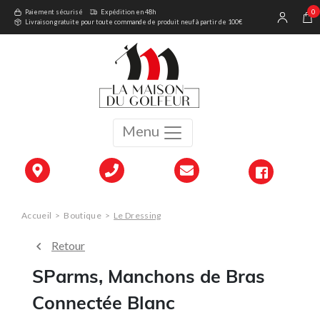
0
Paiement sécurisé
Expédition en 48h
Livraison gratuite pour toute commande de produit neuf à partir de 100€
Menu
Accueil
>
Boutique
>
Le Dressing
Retour
SParms, Manchons de Bras
Connectée Blanc