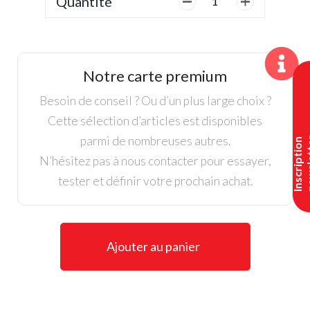
Quantité
de
SParms,
Manchons
de
Notre carte premium
Bras
Connectée
Besoin de conseil ? Ou d’un plus large choix ?
Blanc
Cette sélection d’articles est disponibles
parmi de nombreuses autres.
I
n
s
c
r
i
p
t
i
o
n
n
e
w
s
l
e
t
t
e
N’hésitez pas à nous contacter pour essayer,
tester et définir votre prochain achat.
Ajouter au panier