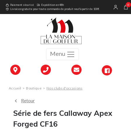
0
Paiement sécurisé
Expédition en 48h
Livraison gratuite pour toute commande de produit neuf à partir de 100€
Menu
Accueil
>
Boutique
>
Nos clubs d'occasions
Retour
Série de fers Callaway Apex
Forged CF16