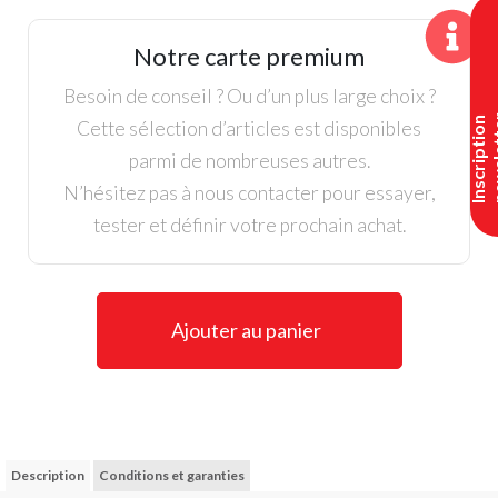
Série
de
Notre carte premium
fers
Callaway
Besoin de conseil ? Ou d’un plus large choix ?
Apex
I
n
s
c
r
i
p
t
i
o
n
n
e
w
s
l
e
t
t
e
Cette sélection d’articles est disponibles
Forged
parmi de nombreuses autres.
CF16
N’hésitez pas à nous contacter pour essayer,
tester et définir votre prochain achat.
Ajouter au panier
Description
Conditions et garanties