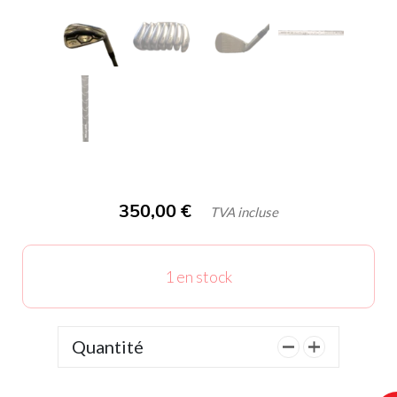
350,00
€
TVA incluse
1 en stock
Quantité
quantité
de