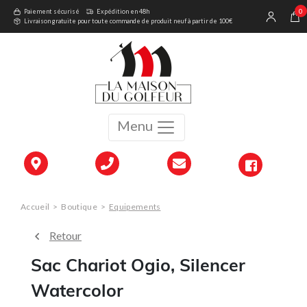
0
Paiement sécurisé
Expédition en 48h
Livraison gratuite pour toute commande de produit neuf à partir de 100€
Menu
Accueil
>
Boutique
>
Equipements
Retour
Sac Chariot Ogio, Silencer
Watercolor