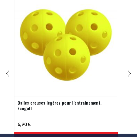
Balles creuses légères pour l’entrainement,
Bouli
Ecogolf
6,90
€
5,0