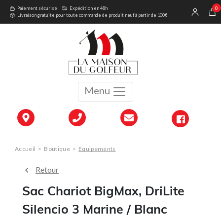
0
Paiement sécurisé
Expédition en 48h
Livraison gratuite pour toute commande de produit neuf à partir de 100€
Menu
Accueil
>
Boutique
>
Equipements
Retour
Sac Chariot BigMax, DriLite
Silencio 3 Marine / Blanc