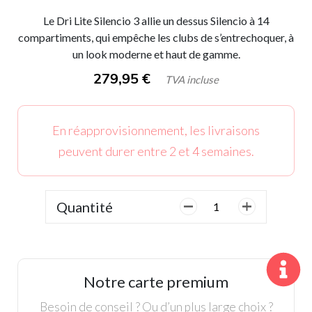
Le Dri Lite Silencio 3 allie un dessus Silencio à 14
compartiments, qui empêche les clubs de s’entrechoquer, à
un look moderne et haut de gamme.
279,95
€
TVA incluse
En réapprovisionnement, les livraisons
peuvent durer entre 2 et 4 semaines.
Quantité
quantité
de
Sac
Chariot
BigMax,
Notre carte premium
DriLite
Silencio
Besoin de conseil ? Ou d’un plus large choix ?