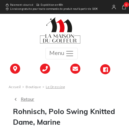
0
Paiement sécurisé
Expédition en 48h
Livraison gratuite pour toute commande de produit neuf à partir de 100€
Menu
Accueil
>
Boutique
>
Le Dressing
Retour
Rohnisch, Polo Swing Knitted
Dame, Marine