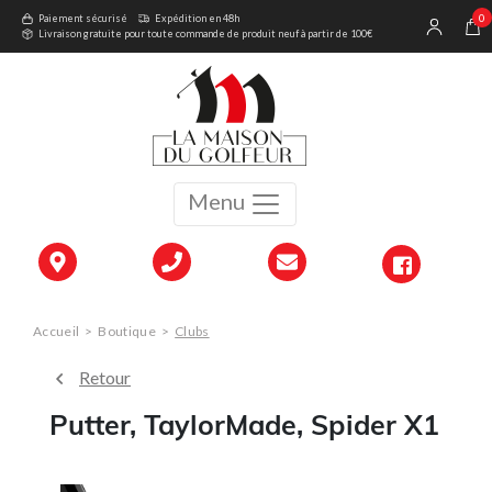
0
Paiement sécurisé
Expédition en 48h
Livraison gratuite pour toute commande de produit neuf à partir de 100€
Menu
Accueil
>
Boutique
>
Clubs
Retour
Putter, TaylorMade, Spider X1