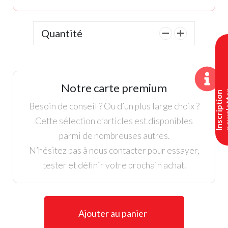
Quantité
quantité
de
Putter
TaylorMade
Notre carte premium
Rossa
I
n
s
c
r
i
p
t
i
o
n
n
e
w
s
l
e
t
t
e
Besoin de conseil ? Ou d’un plus large choix ?
Cette sélection d’articles est disponibles
parmi de nombreuses autres.
N’hésitez pas à nous contacter pour essayer,
tester et définir votre prochain achat.
Ajouter au panier