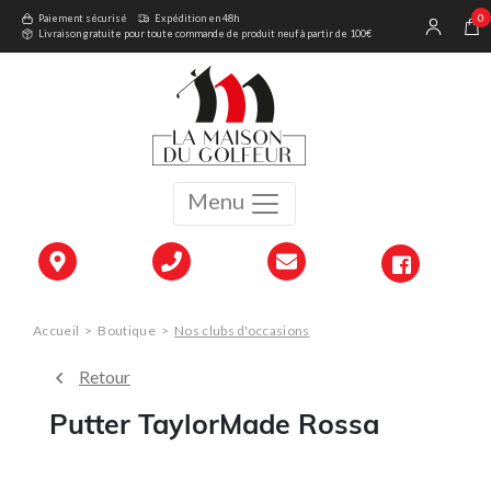
0
Paiement sécurisé
Expédition en 48h
Livraison gratuite pour toute commande de produit neuf à partir de 100€
Menu
Accueil
>
Boutique
>
Nos clubs d'occasions
Retour
Putter TaylorMade Rossa