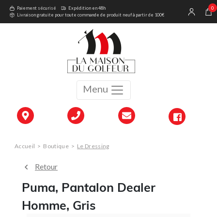
0
Paiement sécurisé
Expédition en 48h
Livraison gratuite pour toute commande de produit neuf à partir de 100€
Menu
Accueil
>
Boutique
>
Le Dressing
Retour
Puma, Pantalon Dealer
Homme, Gris