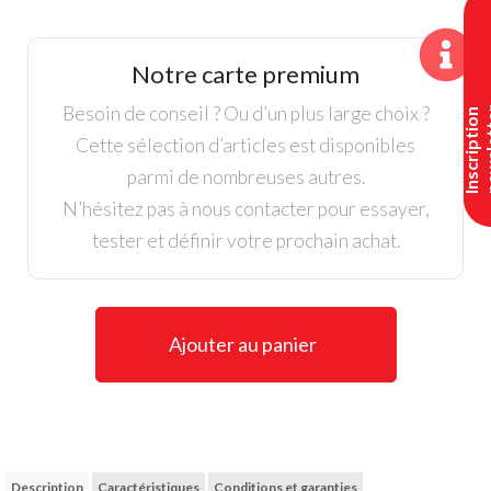
Puma,
Pantalon
Dealer
Notre carte premium
Homme,
Gris
Besoin de conseil ? Ou d’un plus large choix ?
I
n
s
c
r
i
p
t
i
o
n
n
e
w
s
l
e
t
t
e
Cette sélection d’articles est disponibles
parmi de nombreuses autres.
N’hésitez pas à nous contacter pour essayer,
tester et définir votre prochain achat.
Ajouter au panier
Description
Caractéristiques
Conditions et garanties