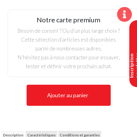
Puma,
Jupe
plissée
Notre carte premium
Dame,
Dany
Besoin de conseil ? Ou d’un plus large choix ?
Dazey
Cette sélection d’articles est disponibles
parmi de nombreuses autres.
I
n
s
c
r
i
p
t
i
o
n
n
e
w
s
l
e
t
t
e
N’hésitez pas à nous contacter pour essayer,
tester et définir votre prochain achat.
Ajouter au panier
Description
Caractéristiques
Conditions et garanties