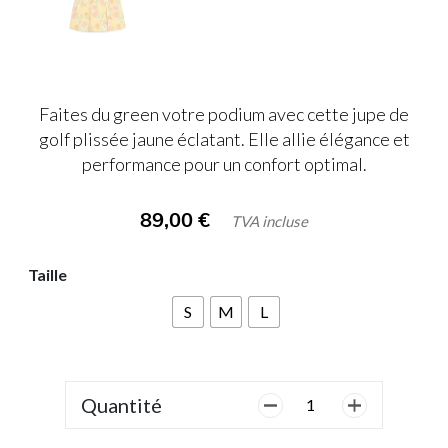
Faites du green votre podium avec cette jupe de
golf plissée jaune éclatant. Elle allie élégance et
performance pour un confort optimal.
89,00
€
TVA incluse
Taille
S
M
L
Quantité
quantité
de