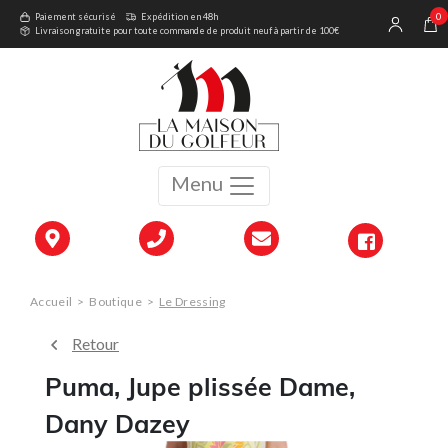
0
Paiement sécurisé
Expédition en 48h
Livraison gratuite pour toute commande de produit neuf à partir de 100€
Menu
Accueil
>
Boutique
>
Le Dressing
Retour
Puma, Jupe plissée Dame,
Dany Dazey