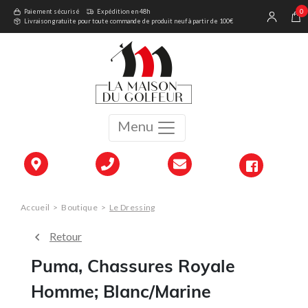
0
Paiement sécurisé
Expédition en 48h
Livraison gratuite pour toute commande de produit neuf à partir de 100€
Menu
Accueil
>
Boutique
>
Le Dressing
Retour
Puma, Chassures Royale
Homme; Blanc/Marine