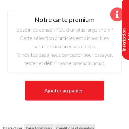
Puma,
Chassures
Royale
Notre carte premium
Homme;
Blanc/Marine
Besoin de conseil ? Ou d’un plus large choix ?
I
n
s
c
r
i
p
t
i
o
n
n
e
w
s
l
e
t
t
e
Cette sélection d’articles est disponibles
parmi de nombreuses autres.
N’hésitez pas à nous contacter pour essayer,
tester et définir votre prochain achat.
Ajouter au panier
Description
Caractéristiques
Conditions et garanties