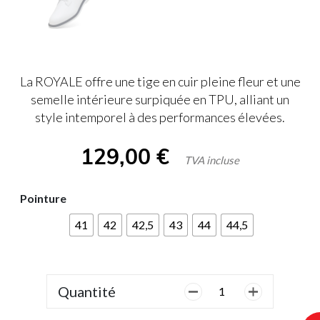
La ROYALE offre une tige en cuir pleine fleur et une
semelle intérieure surpiquée en TPU, alliant un
style intemporel à des performances élevées.
129,00
€
TVA incluse
Pointure
41
42
42,5
43
44
44,5
Quantité
quantité
de