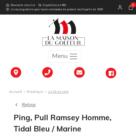
0
Paiement sécurisé
Expédition en 48h
Livraison gratuite pour toute commande de produit neuf à partir de 100€
Menu
Accueil
>
Boutique
>
Le Dressing
Retour
Ping, Pull Ramsey Homme,
Tidal Bleu / Marine