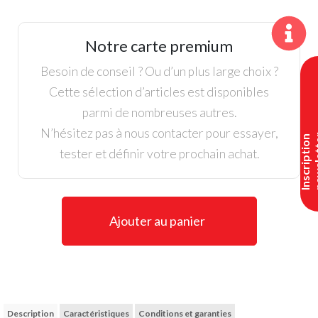
Ping,
Pull
Ramsey
Notre carte premium
Homme,
Tidal
Besoin de conseil ? Ou d’un plus large choix ?
Bleu
Cette sélection d’articles est disponibles
/
parmi de nombreuses autres.
Marine
N’hésitez pas à nous contacter pour essayer,
I
n
s
c
r
i
p
t
i
o
n
n
e
w
s
l
e
t
t
e
tester et définir votre prochain achat.
Ajouter au panier
Description
Caractéristiques
Conditions et garanties