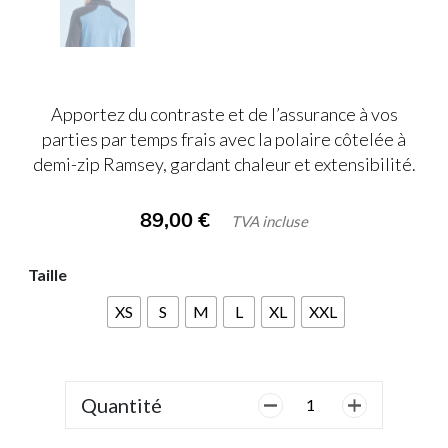
Apportez du contraste et de l’assurance à vos
parties par temps frais avec la polaire côtelée à
demi-zip Ramsey, gardant chaleur et extensibilité.
89,00
€
TVA incluse
Taille
XS
S
M
L
XL
XXL
Quantité
quantité
de