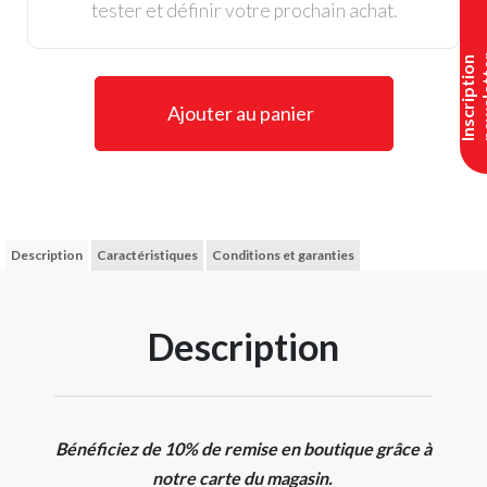
tester et définir votre prochain achat.
I
n
s
c
r
i
p
t
i
o
n
n
e
w
s
l
e
t
t
e
Ajouter au panier
Description
Caractéristiques
Conditions et garanties
Description
Bénéficiez de 10% de remise en boutique grâce à
notre carte du magasin.