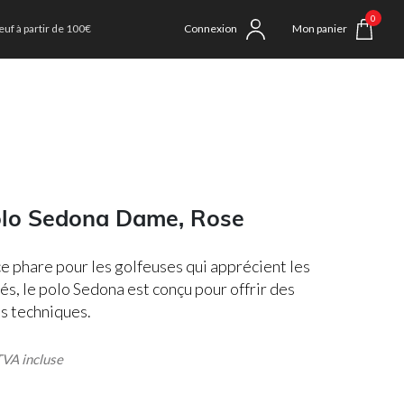
0
uf à partir de 100€
Connexion
Mon panier
olo Sedona Dame, Rose
ce phare pour les golfeuses qui apprécient les
nés, le polo Sedona est conçu pour offrir des
s techniques.
 incluse