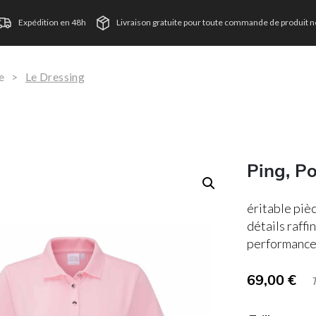
Expédition en 48h
Livraison gratuite pour toute commande de produit ne
e
>
Le Dressing
Ping, P
éritable piè
détails raffi
performance
69,00
€
TVA