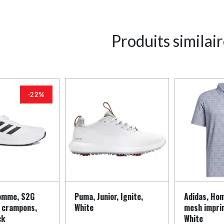
Produits similai
-22%
omme, S2G
Puma, Junior, Ignite,
Adidas, Ho
 crampons,
White
mesh impri
ck
White