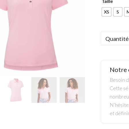
Taille
XS
S
Quantité
Notre 
Besoin de
Cette sél
nombreus
N’hésite
et défini