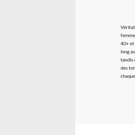
Véritab
femme,
40+ et 
long av
tandis 
des ton
chaque 