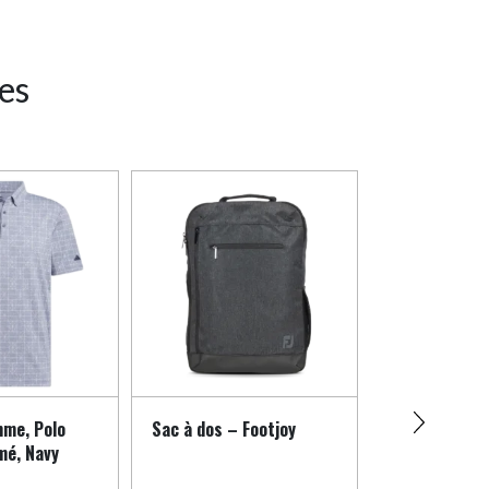
res
mme, Polo
Sac à dos – Footjoy
Adidas, Hom
mé, Navy
BOA, Sans c
White Black