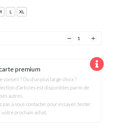
M
L
XL
quantité
de
Ping,
Polo
Sedona
carte premium
Dame,
Rose
 conseil ? Ou d’un plus large choix ?
ection d’articles est disponibles parmi de
es autres.
z pas à nous contacter pour essayer, tester
r votre prochain achat.