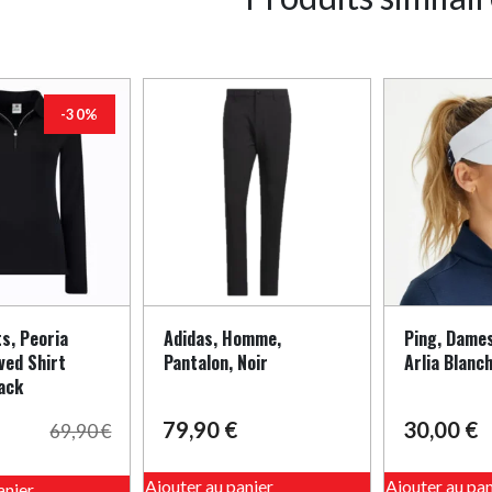
-30%
s, Peoria
Adidas, Homme,
Ping, Dames
ved Shirt
Pantalon, Noir
Arlia Blanc
ack
79,90
€
30,00
€
69,90
€
Ce
Ce
Ajouter au panier
Ajouter au pan
produit
anier
produit