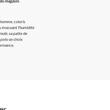
 du magasin.
 homme, coloris
u évacuant l’humidité
mulé, sa patte de
polo un choix
formance.
res