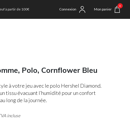
0
uf à partir de 100€
Connexion
Mon panier
omme, Polo, Cornflower Bleu
tyle à votre jeu avec le polo Hershel Diamond.
à un tissu évacuant l’humidité pour un confort
au long de la journée.
 incluse