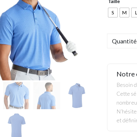
Taille
S
M
Quantité
Notre 
Besoin de
Cette sél
nombreus
N’hésite
et défini