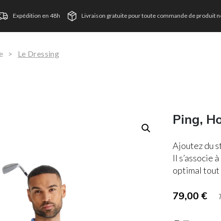
Expédition en 48h
Livraison gratuite pour toute commande de produit ne
e
>
Le Dressing
Ping, H
Ajoutez du s
Il s’associe 
optimal tout 
79,00
€
TVA