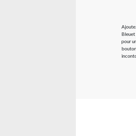
Ajoute
Bleuet 
pour un
bouton
inconto