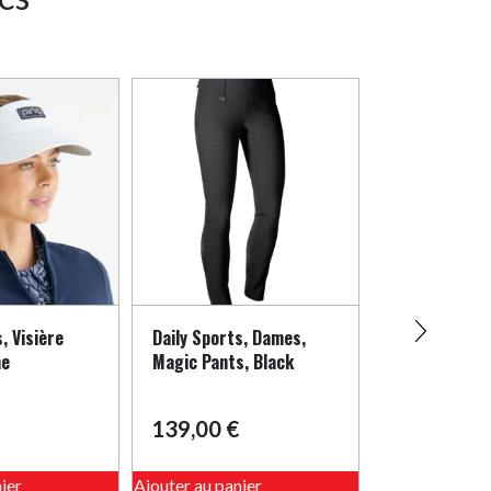
, Visière
Daily Sports, Dames,
DailySports, 
he
Magic Pants, Black
Long-sleeved
Dames, Black
139,00
€
49,00
€
Ce
ier
Ajouter au panier
produit
Ajouter au pani