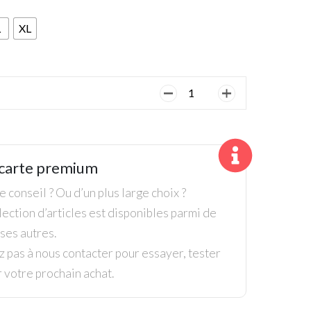
L
XL
quantité
de
Ping,
Homme,
Polo,
carte premium
Cornflower
Bleu
 conseil ? Ou d’un plus large choix ?
ection d’articles est disponibles parmi de
es autres.
z pas à nous contacter pour essayer, tester
r votre prochain achat.