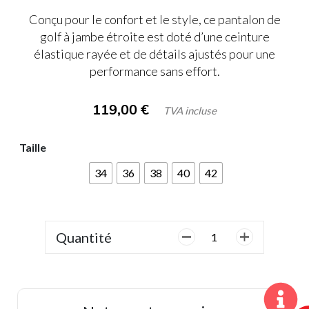
Conçu pour le confort et le style, ce pantalon de
golf à jambe étroite est doté d’une ceinture
élastique rayée et de détails ajustés pour une
performance sans effort.
119,00
€
TVA incluse
Taille
34
36
38
40
42
Quantité
quantité
de
Ping,
Dame,
Pantalon