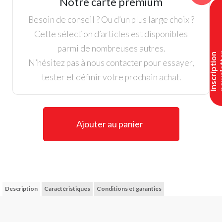
Notre carte premium
Blanc
Besoin de conseil ? Ou d’un plus large choix ?
Cette sélection d’articles est disponibles
parmi de nombreuses autres.
I
n
s
c
r
i
p
t
i
o
n
n
e
w
s
l
e
t
t
e
N’hésitez pas à nous contacter pour essayer,
tester et définir votre prochain achat.
Ajouter au panier
Description
Caractéristiques
Conditions et garanties