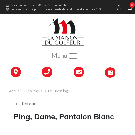
0
Paiement sécurisé
Expédition en 48h
Livraison gratuite pour toute commande de produit neuf à partir de 100€
Menu
Accueil
>
Boutique
>
Le Dressing
Retour
Ping, Dame, Pantalon Blanc