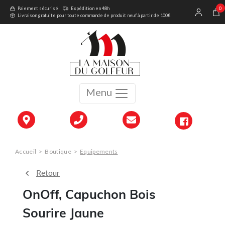
0
Paiement sécurisé
Expédition en 48h
Livraison gratuite pour toute commande de produit neuf à partir de 100€
Menu
Accueil
>
Boutique
>
Equipements
Retour
OnOff, Capuchon Bois
Sourire Jaune