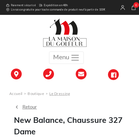
0
Paiement sécurisé
Expédition en 48h
Livraison gratuite pour toute commande de produit neuf à partir de 100€
Menu
Accueil
>
Boutique
>
Le Dressing
Retour
New Balance, Chaussure 327
Dame