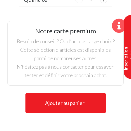
de
New
Balance,
Chaussure
Notre carte premium
327
Dame
Besoin de conseil ? Ou d’un plus large choix ?
Cette sélection d’articles est disponibles
I
n
s
c
r
i
p
t
i
o
n
n
e
w
s
l
e
t
t
e
parmi de nombreuses autres.
N’hésitez pas à nous contacter pour essayer,
tester et définir votre prochain achat.
Ajouter au panier