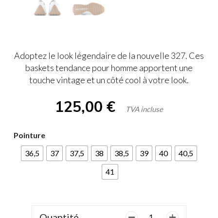
Adoptez le look légendaire de la nouvelle 327. Ces
baskets tendance pour homme apportent une
touche vintage et un côté cool à votre look.
125,00
€
TVA incluse
Pointure
36,5
37
37,5
38
38,5
39
40
40,5
41
Quantité
quantité