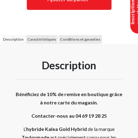
I
n
s
c
r
i
p
t
i
o
n
n
e
w
s
l
e
t
t
e
Description
Caractéristiques
Conditions et garanties
Description
Bénéficiez de 10% de remise en boutique grâce
à notre carte du magasin.
Contacter-nous au 04 69 19 28 25
L’
hybride Kalea Gold Hybrid
de la marque
Taylormade
est spécialement conçu pour les