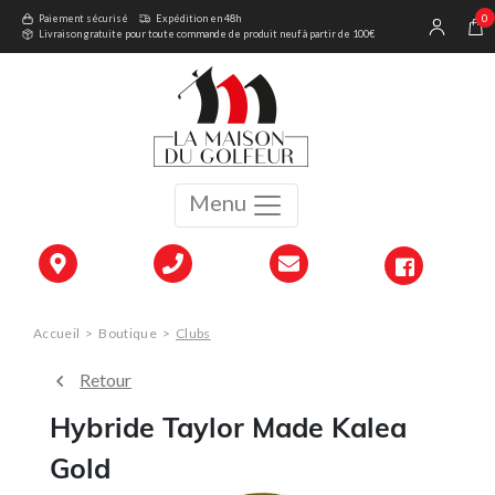
0
Paiement sécurisé
Expédition en 48h
Livraison gratuite pour toute commande de produit neuf à partir de 100€
Menu
Accueil
>
Boutique
>
Clubs
Retour
Hybride Taylor Made Kalea
Gold