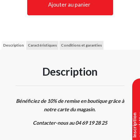
Ajouter au panier
Description
Caractéristiques
Conditions et garanties
Description
Bénéficiez de 10% de remise en boutique grâce à
notre carte du magasin.
I
n
s
c
r
i
p
t
i
o
n
n
e
w
s
l
e
t
t
e
Contacter-nous au 04 69 19 28 25