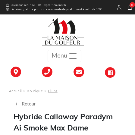
0
Paiement sécurisé
Expédition en 48h
Livraison gratuite pour toute commande de produit neuf à partir de 100€
Menu
Accueil
>
Boutique
>
Clubs
Retour
Hybride Callaway Paradym
Ai Smoke Max Dame