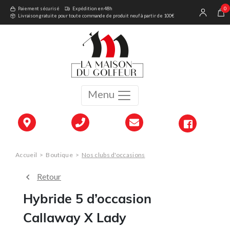
0
Paiement sécurisé
Expédition en 48h
Livraison gratuite pour toute commande de produit neuf à partir de 100€
Menu
Accueil
>
Boutique
>
Nos clubs d'occasions
Retour
Hybride 5 d’occasion
Callaway X Lady