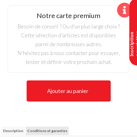
Hybride
5
Notre carte premium
d'occasion
Callaway
Besoin de conseil ? Ou d’un plus large choix ?
X
Cette sélection d’articles est disponibles
I
n
s
c
r
i
p
t
i
o
n
n
e
w
s
l
e
t
t
e
Lady
parmi de nombreuses autres.
N’hésitez pas à nous contacter pour essayer,
tester et définir votre prochain achat.
Ajouter au panier
Description
Conditions et garanties