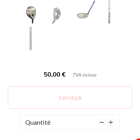
50,00
€
TVA incluse
1 en stock
Quantité
quantité
de