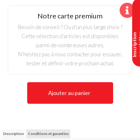
Hybrid
4
Notre carte premium
23°
Callaway
Besoin de conseil ? Ou d’un plus large choix ?
Apex
I
n
s
c
r
i
p
t
i
o
n
n
e
w
s
l
e
t
t
e
Cette sélection d’articles est disponibles
parmi de nombreuses autres.
N’hésitez pas à nous contacter pour essayer,
tester et définir votre prochain achat.
Ajouter au panier
Description
Conditions et garanties