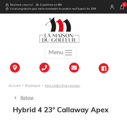
0
Paiement sécurisé
Expédition en 48h
Livraison gratuite pour toute commande de produit neuf à partir de 100€
Menu
Accueil
>
Boutique
>
Nos clubs d'occasions
Retour
Hybrid 4 23° Callaway Apex