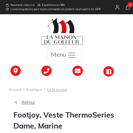
0
Paiement sécurisé
Expédition en 48h
Livraison gratuite pour toute commande de produit neuf à partir de 100€
Menu
Accueil
>
Boutique
>
Le Dressing
Retour
Footjoy, Veste ThermoSeries
Dame, Marine