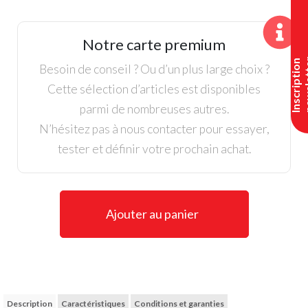
Footjoy,
Veste
ThermoSeries
Notre carte premium
Dame,
I
n
s
c
r
i
p
t
i
o
n
n
e
w
s
l
e
t
t
e
Marine
Besoin de conseil ? Ou d’un plus large choix ?
Cette sélection d’articles est disponibles
parmi de nombreuses autres.
N’hésitez pas à nous contacter pour essayer,
tester et définir votre prochain achat.
Ajouter au panier
Description
Caractéristiques
Conditions et garanties