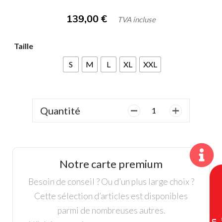
139,00
€
TVA incluse
Taille
S
M
L
XL
XXL
Quantité
quantité
de
Footjoy,
Pull
Ottoman
Notre carte premium
Homme,
Noir
Besoin de conseil ? Ou d’un plus large choix ?
Cette sélection d’articles est disponibles
parmi de nombreuses autres.