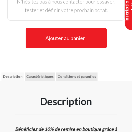
I
n
s
c
r
i
p
t
i
o
n
n
e
w
s
l
e
t
t
e
N’hésitez pas à nous contacter pour essayer,
tester et définir votre prochain achat.
Ajouter au panier
Description
Caractéristiques
Conditions et garanties
Description
Bénéficiez de 10% de remise en boutique grâce à