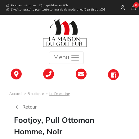
0
Paiement sécurisé
Expédition en 48h
Livraison gratuite pour toute commande de produit neuf à partir de 100€
Menu
Accueil
>
Boutique
>
Le Dressing
Retour
Footjoy, Pull Ottoman
Homme, Noir