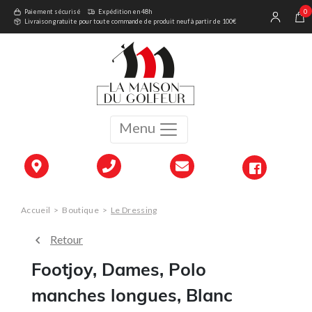
0
Paiement sécurisé
Expédition en 48h
Livraison gratuite pour toute commande de produit neuf à partir de 100€
Menu
Accueil
>
Boutique
>
Le Dressing
Retour
Footjoy, Dames, Polo
manches longues, Blanc