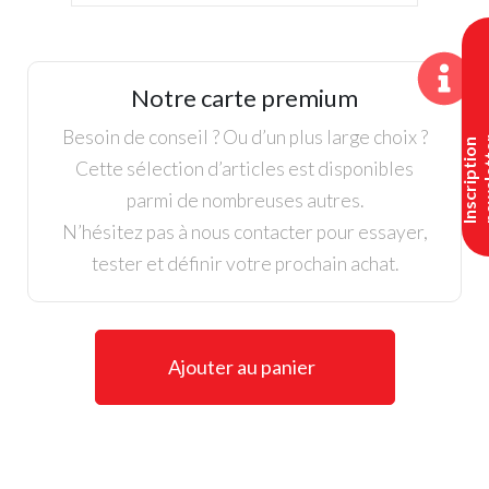
de
Footjoy,
Dames,
Polo
Notre carte premium
manches
longues,
Besoin de conseil ? Ou d’un plus large choix ?
I
n
s
c
r
i
p
t
i
o
n
n
e
w
s
l
e
t
t
e
Blanc
Cette sélection d’articles est disponibles
parmi de nombreuses autres.
N’hésitez pas à nous contacter pour essayer,
tester et définir votre prochain achat.
Ajouter au panier