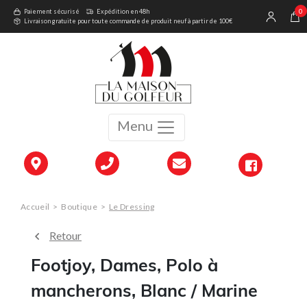
0
Paiement sécurisé
Expédition en 48h
Livraison gratuite pour toute commande de produit neuf à partir de 100€
Menu
Accueil
>
Boutique
>
Le Dressing
Retour
Footjoy, Dames, Polo à
mancherons, Blanc / Marine