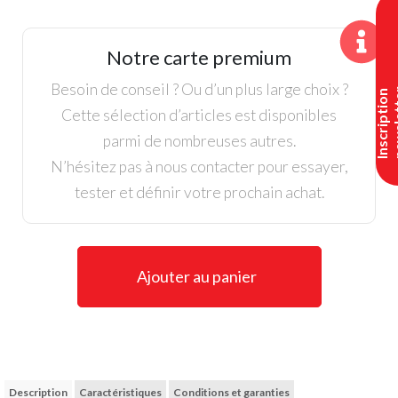
Footjoy,
Dames,
Polo
Notre carte premium
à
mancherons,
Besoin de conseil ? Ou d’un plus large choix ?
I
n
s
c
r
i
p
t
i
o
n
n
e
w
s
l
e
t
t
e
Blanc
Cette sélection d’articles est disponibles
/
parmi de nombreuses autres.
Marine
N’hésitez pas à nous contacter pour essayer,
tester et définir votre prochain achat.
Ajouter au panier
Description
Caractéristiques
Conditions et garanties