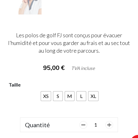
Les polos de golf FJ sont conçus pour évacuer
l’humidité et pour vous garder au frais et au sec tout
au long de votre parcours.
95,00
€
TVA incluse
Taille
XS
S
M
L
XL
Quantité
quantité
de