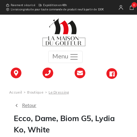
0
Paiement sécurisé
Expédition en 48h
Livraison gratuite pour toute commande de produit neuf à partir de 100€
Menu
Accueil
>
Boutique
>
Le Dressing
Retour
Ecco, Dame, Biom G5, Lydia
Ko, White