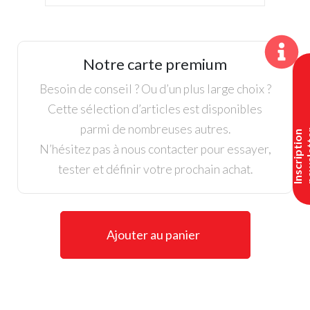
de
Ecco,
Dame,
Biom
Notre carte premium
G5,
Lydia
Besoin de conseil ? Ou d’un plus large choix ?
Ko,
Cette sélection d’articles est disponibles
White
parmi de nombreuses autres.
I
n
s
c
r
i
p
t
i
o
n
n
e
w
s
l
e
t
t
e
N’hésitez pas à nous contacter pour essayer,
tester et définir votre prochain achat.
Ajouter au panier