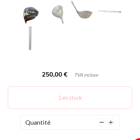
250,00
€
TVA incluse
1 en stock
Quantité
quantité
de