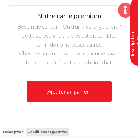
Driver
Ping
Notre carte premium
G425
Gaucher
Besoin de conseil ? Ou d’un plus large choix ?
I
n
s
c
r
i
p
t
i
o
n
n
e
w
s
l
e
t
t
e
Cette sélection d’articles est disponibles
parmi de nombreuses autres.
N’hésitez pas à nous contacter pour essayer,
tester et définir votre prochain achat.
Ajouter au panier
Description
Conditions et garanties