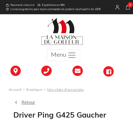
0
Paiement sécurisé
Expédition en 48h
Livraison gratuite pour toute commande de produit neuf à partir de 100€
Menu
Accueil
>
Boutique
>
Nos clubs d'occasions
Retour
Driver Ping G425 Gaucher