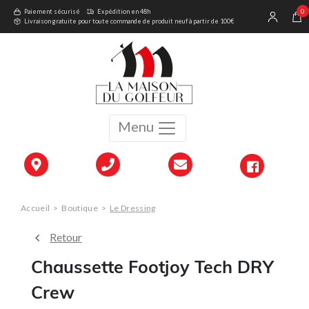
0
Paiement sécurisé
Expédition en 48h
Livraison gratuite pour toute commande de produit neuf à partir de 100€
Menu
Accueil
>
Boutique
>
Le Dressing
Retour
Chaussette Footjoy Tech DRY
Crew