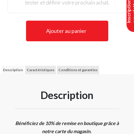
I
n
s
c
r
i
p
t
i
o
n
n
e
w
s
l
e
t
t
e
tester et définir votre prochain achat.
Ajouter au panier
Description
Caractéristiques
Conditions et garanties
Description
Bénéficiez de 10% de remise en boutique grâce à
notre carte du magasin.