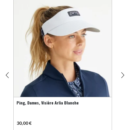
2%
vy
Ping, Dames, Visière Arlia Blanche
Sac à
30,00
€
89,
5
€