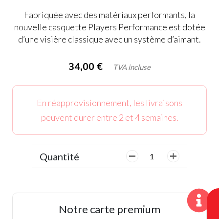
Fabriquée avec des matériaux performants, la
nouvelle casquette Players Performance est dotée
d’une visière classique avec un système d’aimant.
34,00
€
TVA incluse
En réapprovisionnement, les livraisons
peuvent durer entre 2 et 4 semaines.
Quantité
quantité
de
Casquette
Titleist,
Tour
Notre carte premium
Performance