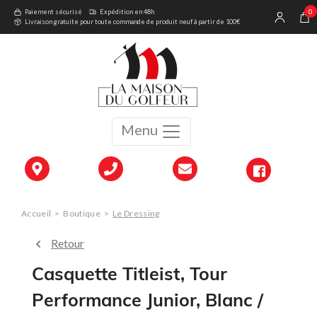
0
Paiement sécurisé
Expédition en 48h
Livraison gratuite pour toute commande de produit neuf à partir de 100€
Menu
Accueil
>
Boutique
>
Le Dressing
Retour
Casquette Titleist, Tour
Performance Junior, Blanc /