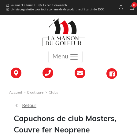
0
Paiement sécurisé
Expédition en 48h
Livraison gratuite pour toute commande de produit neuf à partir de 100€
Menu
Accueil
>
Boutique
>
Clubs
Retour
Capuchons de club Masters,
Couvre fer Neoprene