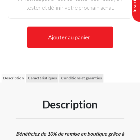
I
n
s
c
r
i
p
t
i
o
n
n
e
w
s
l
e
t
t
e
tester et définir votre prochain achat.
Ajouter au panier
Description
Caractéristiques
Conditions et garanties
Description
Bénéficiez de 10% de remise en boutique grâce à