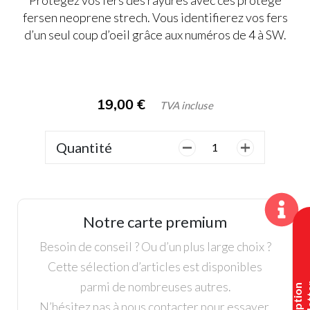
Protégez vos fers des rayures avec ces protege
fersen neoprene strech. Vous identifierez vos fers
d’un seul coup d’oeil grâce aux numéros de 4 à SW.
19,00
€
TVA incluse
Quantité
quantité
de
Capuchons
de
club
Notre carte premium
Masters,
Couvre
Besoin de conseil ? Ou d’un plus large choix ?
fer
Cette sélection d’articles est disponibles
Neoprene
parmi de nombreuses autres.
N’hésitez pas à nous contacter pour essayer,