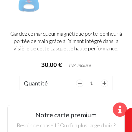
Gardez ce marqueur magnétique porte-bonheur à
portée de main grâce à l’aimant intégré dans la
visière de cette casquette haute performance.
30,00
€
TVA incluse
Quantité
quantité
de
Callaway,
Casquette
Stitch
Notre carte premium
Magnet
Homme,
Besoin de conseil ? Ou d’un plus large choix ?
Bleu