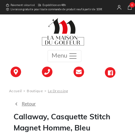
0
Paiement sécurisé
Expédition en 48h
Livraison gratuite pour toute commande de produit neuf à partir de 100€
Menu
Accueil
>
Boutique
>
Le Dressing
Retour
Callaway, Casquette Stitch
Magnet Homme, Bleu