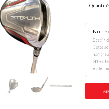
Quantité
Notre 
Besoin de
Cette sél
nombreus
N’hésite
et défini
Ajo