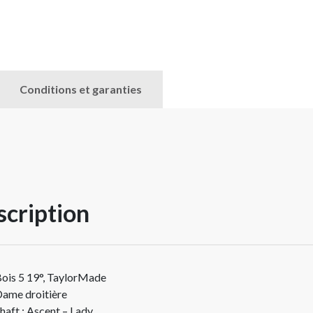
Conditions et garanties
cription
ois 5 19°, TaylorMade
ame droitière
haft : Ascent – Lady