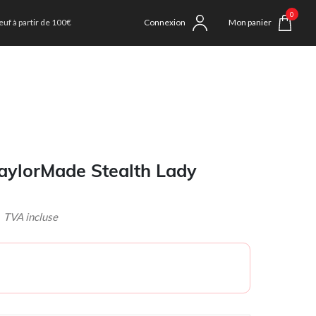
0
uf à partir de 100€
Connexion
Mon panier
TaylorMade Stealth Lady
VA incluse