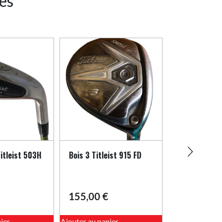
res
Titleist 503H
Bois 3 Titleist 915 FD
Fer 4 Titlei
155,00
€
80,00
€
ier
Ajouter au panier
Ajouter au pani