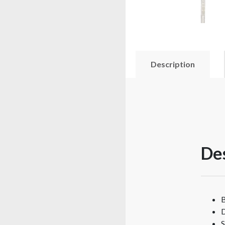
Description
Des
B
D
S