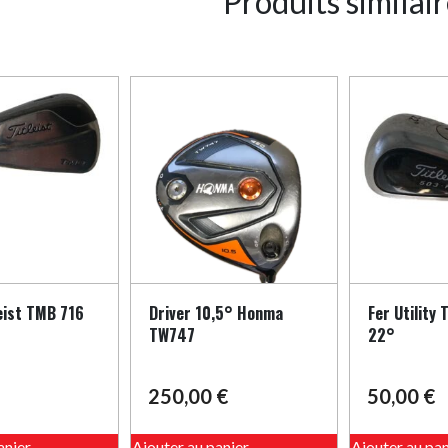
Produits similai
leist TMB 716
Driver 10,5° Honma
Fer Utility 
TW747
22°
250,00
€
50,00
€
anier
Ajouter au panier
Ajouter au pan