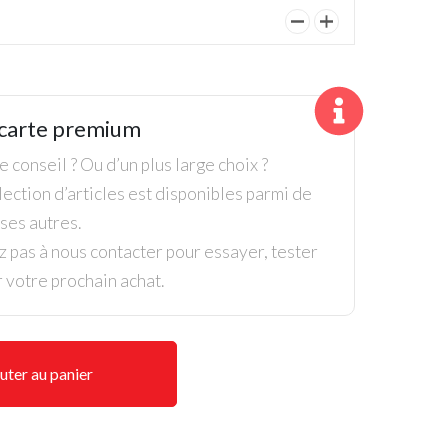
quantité
de
Bois
5
carte premium
TaylorMade
Stealth
 conseil ? Ou d’un plus large choix ?
Lady
ection d’articles est disponibles parmi de
es autres.
z pas à nous contacter pour essayer, tester
r votre prochain achat.
uter au panier