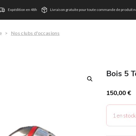
Expédition en 48h
Livraison gratuite pour toute commande de produit ne
e
>
Nos clubs d'occasions
Bois 5 
150,00
€
T
1 en stock