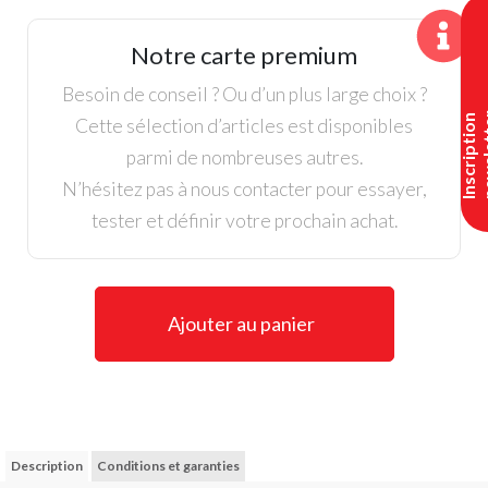
Bois
5
Notre carte premium
Ping
G
Besoin de conseil ? Ou d’un plus large choix ?
Gaucher
I
n
s
c
r
i
p
t
i
o
n
n
e
w
s
l
e
t
t
e
Cette sélection d’articles est disponibles
parmi de nombreuses autres.
N’hésitez pas à nous contacter pour essayer,
tester et définir votre prochain achat.
Ajouter au panier
Description
Conditions et garanties