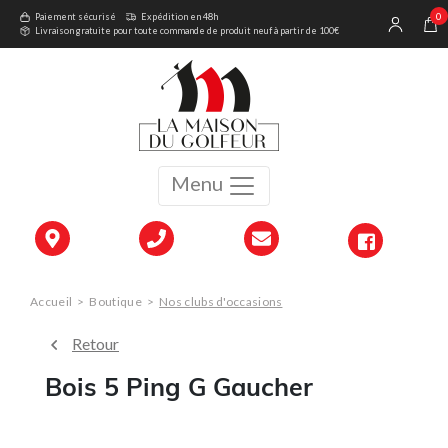
0
Paiement sécurisé
Expédition en 48h
Livraison gratuite pour toute commande de produit neuf à partir de 100€
Menu
Accueil
>
Boutique
>
Nos clubs d'occasions
Retour
Bois 5 Ping G Gaucher