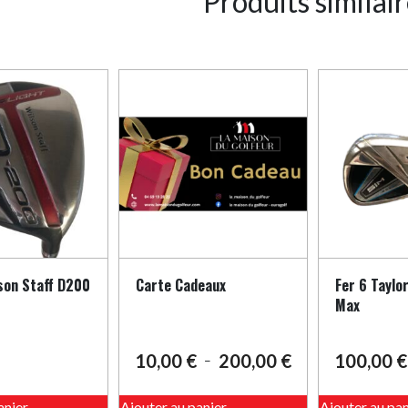
Produits similai
lson Staff D200
Carte Cadeaux
Fer 6 Taylo
Max
10,00
€
200,00
€
100,00
€
–
Plage
de
Ce
prix :
anier
Ajouter au panier
Ajouter au pan