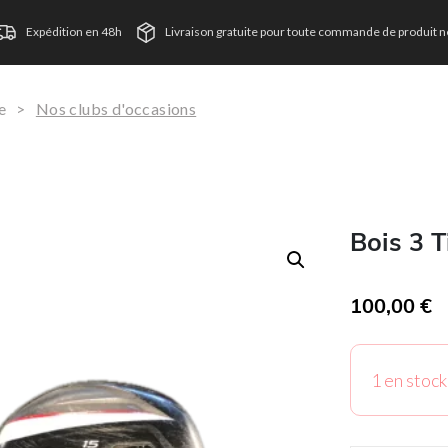
Expédition en 48h
Livraison gratuite pour toute commande de produit ne
e
>
Nos clubs d'occasions
Bois 3 T
100,00
€
T
1 en stock