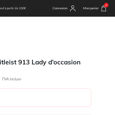
0
uf à partir de 100€
Connexion
Mon panier
itleist 913 Lady d’occasion
VA incluse