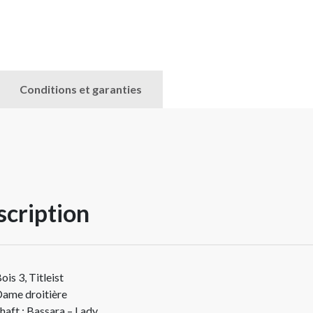
Conditions et garanties
cription
ois 3, Titleist
ame droitière
haft : Bassara – Lady