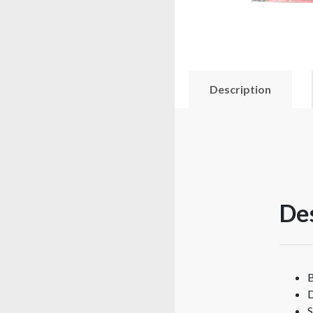
Description
Des
B
D
S