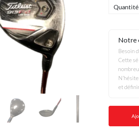
Quantité
Notre 
Besoin de
Cette sél
nombreus
N’hésite
et défini
Ajo