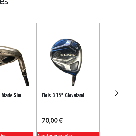
res
r Made Sim
Bois 3 15° Cleveland
Bois 3 Wilso
70,00
€
80,00
€
ier
Ajouter au panier
Ajouter au pani