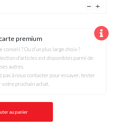
quantité
de
Bois
3
carte premium
Titleist
913
 conseil ? Ou d’un plus large choix ?
Lady
ection d’articles est disponibles parmi de
d'occasion
es autres.
z pas à nous contacter pour essayer, tester
r votre prochain achat.
uter au panier