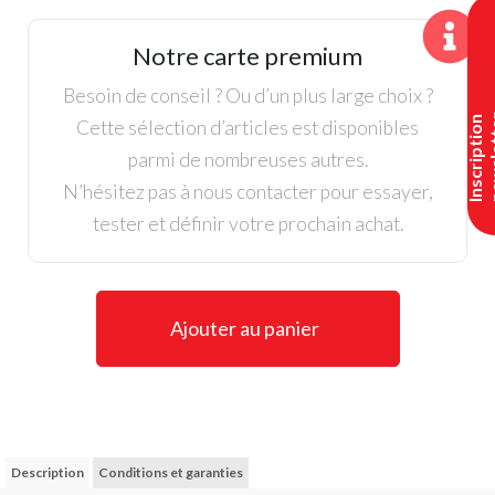
Bois
3
Notre carte premium
Callaway
Epic
Besoin de conseil ? Ou d’un plus large choix ?
Max
I
n
s
c
r
i
p
t
i
o
n
n
e
w
s
l
e
t
t
e
Cette sélection d’articles est disponibles
parmi de nombreuses autres.
N’hésitez pas à nous contacter pour essayer,
tester et définir votre prochain achat.
Ajouter au panier
Description
Conditions et garanties