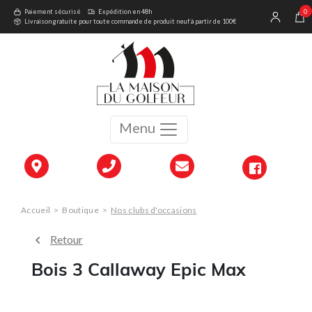
0
Paiement sécurisé
Expédition en 48h
Livraison gratuite pour toute commande de produit neuf à partir de 100€
Menu
Accueil
>
Boutique
>
Nos clubs d'occasions
Retour
Bois 3 Callaway Epic Max