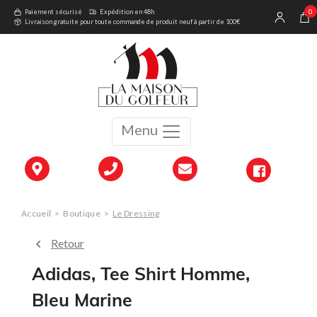
0
Paiement sécurisé
Expédition en 48h
Livraison gratuite pour toute commande de produit neuf à partir de 100€
Menu
Accueil
>
Boutique
>
Le Dressing
Retour
Adidas, Tee Shirt Homme,
Bleu Marine