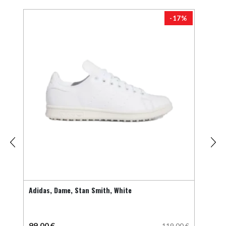
-17%
Adidas, Dame, Stan Smith, White
FootJ
99,00
€
57,
119,00
€