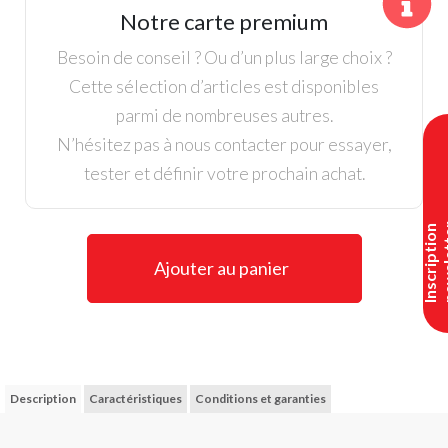
S2G,
Notre carte premium
White
Black
Besoin de conseil ? Ou d’un plus large choix ?
Cette sélection d’articles est disponibles
parmi de nombreuses autres.
N’hésitez pas à nous contacter pour essayer,
tester et définir votre prochain achat.
I
n
s
c
r
i
p
t
i
o
n
n
e
w
s
l
e
t
t
e
Ajouter au panier
Description
Caractéristiques
Conditions et garanties