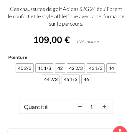
Ces chaussures de golf Adidas S2G 24 équilibrent
le confort et le style athlétique avec la performance
sur le parcours.
109,00
€
TVA incluse
Pointure
40 2/3
41 1/3
42
42 2/3
43 1/3
44
44 2/3
45 1/3
46
Quantité
quantité
de
Adidas,
Homme,