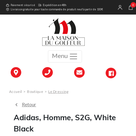
0
Paiement sécurisé
Expédition en 48h
Livraison gratuite pour toute commande de produit neuf à partir de 100€
Menu
Accueil
>
Boutique
>
Le Dressing
Retour
Adidas, Homme, S2G, White
Black