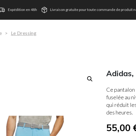
Expédition en 48h
Livraison gratuite pour toute commande de produit ne
e
>
Le Dressing
Adidas,
Ce pantalon 
fuselée au n
qui réduit l
des heures.
55,00