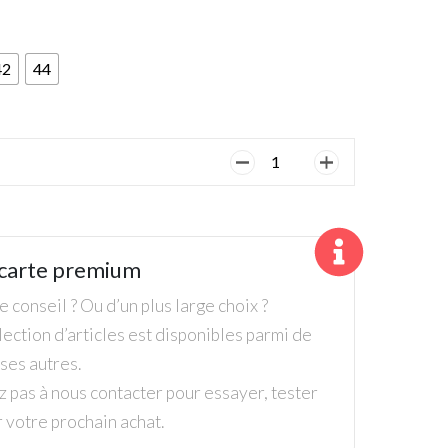
42
44
quantité
de
Adidas,
Homme,
Pantalon,
carte premium
Blue
 conseil ? Ou d’un plus large choix ?
ection d’articles est disponibles parmi de
es autres.
z pas à nous contacter pour essayer, tester
r votre prochain achat.