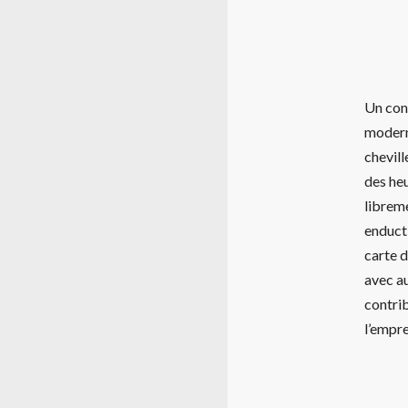
Un conf
modern
chevill
des heu
libreme
enducti
carte d
avec au
contrib
l’empr