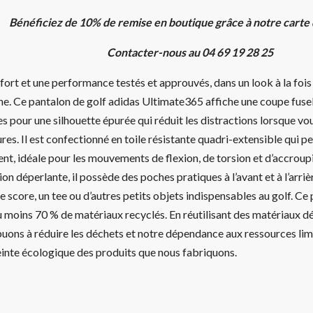
Bénéficiez de 10% de remise en boutique grâce à notre carte
Contacter-nous au 04 69 19 28 25
ort et une performance testés et approuvés, dans un look à la fois
e. Ce pantalon de golf adidas Ultimate365 affiche une coupe fusel
es pour une silhouette épurée qui réduit les distractions lorsque 
res. Il est confectionné en toile résistante quadri-extensible qui 
nt, idéale pour les mouvements de flexion, de torsion et d’accrou
on déperlante, il possède des poches pratiques à l’avant et à l’arri
e score, un tee ou d’autres petits objets indispensables au golf. Ce
 moins 70 % de matériaux recyclés. En réutilisant des matériaux dé
uons à réduire les déchets et notre dépendance aux ressources limi
einte écologique des produits que nous fabriquons.