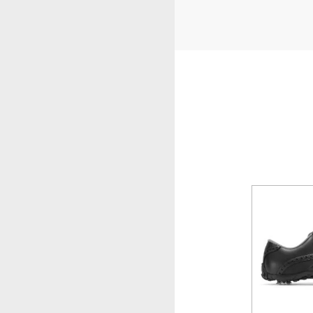
-10%
-32%