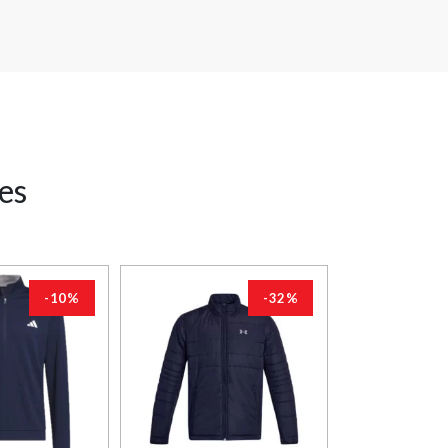
res
-10%
-32%