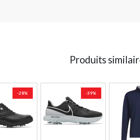
Produits similai
-28%
-39%