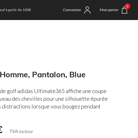
0
uf à partir de 100€
Connexion
Mon panier
 Homme, Pantalon, Blue
de golf adidas Ultimate365 affiche une coupe
iveau des chevilles pour une silhouette épurée
es distractions lorsque vous bougez pendant
€
TVA incluse