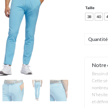
Taille
38
40
Quantité
Notre 
Besoin de
Cette sél
nombreus
N’hésite
et défini