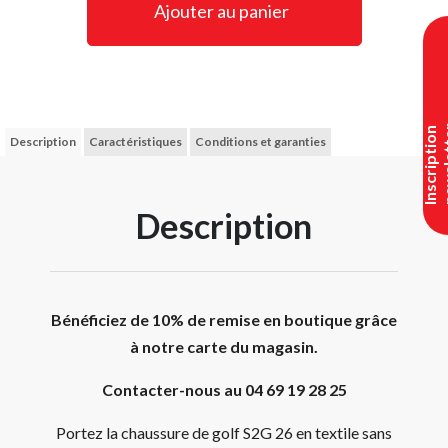
Ajouter au panier
I
n
s
c
r
i
p
t
i
o
n
n
e
w
s
l
e
t
t
e
Description
Caractéristiques
Conditions et garanties
Description
Bénéficiez de 10% de remise en boutique grâce
à notre carte du magasin.
Contacter-nous au 04 69 19 28 25
Portez la chaussure de golf S2G 26 en textile sans