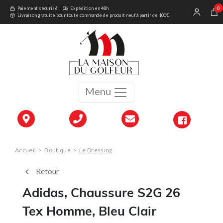
0
Paiement sécurisé
Expédition en 48h
Livraison gratuite pour toute commande de produit neuf à partir de 100€
Menu
Accueil
>
Boutique
>
Le Dressing
Retour
Adidas, Chaussure S2G 26
Tex Homme, Bleu Clair