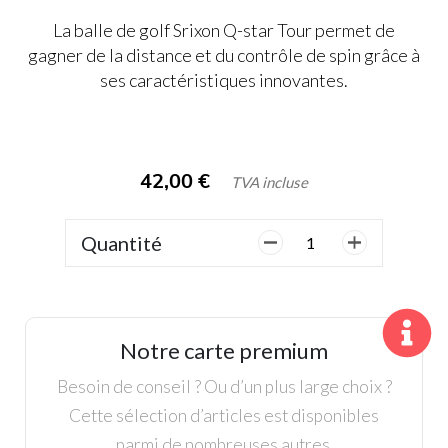
La balle de golf Srixon Q-star Tour permet de
gagner de la distance et du contrôle de spin grâce à
ses caractéristiques innovantes.
42,00
€
TVA incluse
Quantité
quantité
de
12
Balles
Srixon
Notre carte premium
Q-
Star
Besoin de conseil ? Ou d’un plus large choix ?
Tour
Cette sélection d’articles est disponibles
parmi de nombreuses autres.