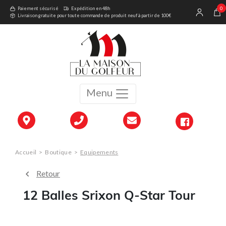
0
Paiement sécurisé
Expédition en 48h
Livraison gratuite pour toute commande de produit neuf à partir de 100€
Menu
Accueil
>
Boutique
>
Equipements
Retour
12 Balles Srixon Q-Star Tour