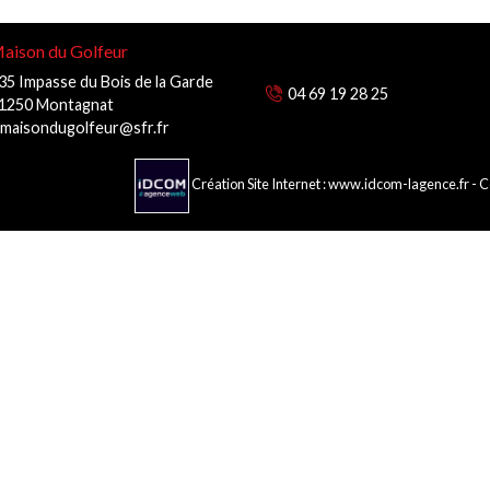
aison du Golfeur
35 Impasse du Bois de la Garde
04 69 19 28 25
1250 Montagnat
amaisondugolfeur@sfr.fr
Création Site Internet : www.idcom-lagence.fr
- 