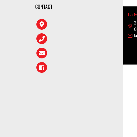
CONTACT
La M
2
0
l