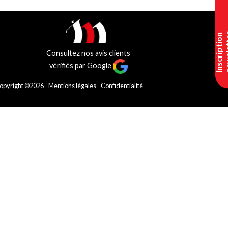
I
n
s
c
r
i
p
t
i
o
n
n
e
w
s
l
e
t
t
e
Consultez nos avis clients
vérifiés par Google
Copyright ©2026 -
Mentions légales
-
Confidentialité